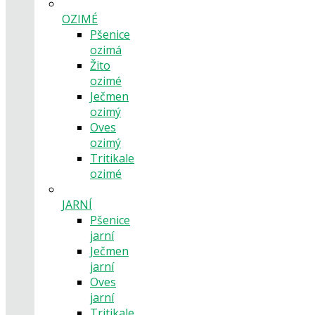
OZIMÉ
Pšenice
ozimá
Žito
ozimé
Ječmen
ozimý
Oves
ozimý
Tritikale
ozimé
JARNÍ
Pšenice
jarní
Ječmen
jarní
Oves
jarní
Tritikale