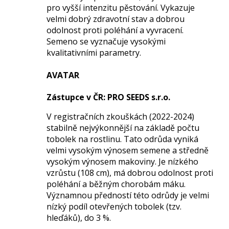
pro vyšší intenzitu pěstování. Vykazuje
velmi dobrý zdravotní stav a dobrou
odolnost proti poléhání a vyvracení.
Semeno se vyznačuje vysokými
kvalitativními parametry.
AVATAR
Zástupce
v ČR
: PRO SEEDS s.r.o.
V registračních zkouškách (2022-2024)
stabilně nejvýkonnější na základě počtu
tobolek na rostlinu. Tato odrůda vyniká
velmi vysokým výnosem semene a středně
vysokým výnosem makoviny. Je nízkého
vzrůstu (108 cm), má dobrou odolnost proti
poléhání a běžným chorobám máku.
Významnou předností této odrůdy je velmi
nízký podíl otevřených tobolek (tzv.
hleďáků), do 3 %.