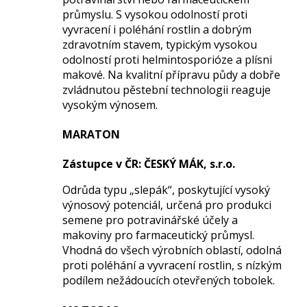
průmyslu. S vysokou odolností proti
vyvracení i poléhání rostlin a dobrým
zdravotním stavem, typickým vysokou
odolností proti helmintosporióze a plísni
makové. Na kvalitní přípravu půdy a dobře
zvládnutou pěstební technologii reaguje
vysokým výnosem.
MARATON
Zástupce
v ČR
: ČESKÝ MÁK, s.r.o.
Odrůda typu „slepák“, poskytující vysoký
výnosový potenciál, určená pro produkci
semene pro potravinářské účely a
makoviny pro farmaceutický průmysl.
Vhodná do všech výrobních oblastí, odolná
proti poléhání a vyvracení rostlin, s nízkým
podílem nežádoucích otevřených tobolek.