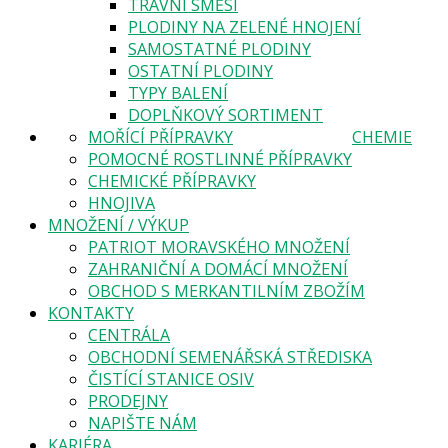
TRAVNÍ SMĚSI
PLODINY NA ZELENÉ HNOJENÍ
SAMOSTATNÉ PLODINY
OSTATNÍ PLODINY
TYPY BALENÍ
DOPLŇKOVÝ SORTIMENT
MOŘÍCÍ PŘÍPRAVKY
CHEMIE
POMOCNÉ ROSTLINNÉ PŘÍPRAVKY
CHEMICKÉ PŘÍPRAVKY
HNOJIVA
MNOŽENÍ / VÝKUP
PATRIOT MORAVSKÉHO MNOŽENÍ
ZAHRANIČNÍ A DOMÁCÍ MNOŽENÍ
OBCHOD S MERKANTILNÍM ZBOŽÍM
KONTAKTY
CENTRÁLA
OBCHODNÍ SEMENÁŘSKÁ STŘEDISKA
ČISTÍCÍ STANICE OSIV
PRODEJNY
NAPIŠTE NÁM
KARIÉRA