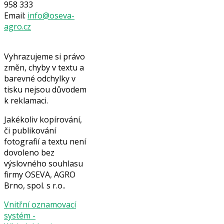
958 333
Email:
info@oseva-
agro.cz
Vyhrazujeme si právo
změn, chyby v textu a
barevné odchylky v
tisku nejsou důvodem
k reklamaci.
Jakékoliv kopírování,
či publikování
fotografií a textu není
dovoleno bez
výslovného souhlasu
firmy OSEVA, AGRO
Brno, spol. s r.o..
Vnitřní oznamovací
systém -