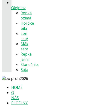
Olejniny
Řepka
ozimá
Hořčice
bílá
Len
setý
Mák
setý
Řepka
jarní
Slunečnice
Sója
HOME
O
NÁS
PLODINY