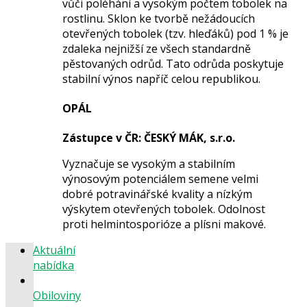
vůči poléhání a vysokým počtem tobolek na
rostlinu. Sklon ke tvorbě nežádoucích
otevřených tobolek (tzv. hleďáků) pod 1 % je
zdaleka nejnižší ze všech standardně
pěstovaných odrůd. Tato odrůda poskytuje
stabilní výnos napříč celou republikou.
OPÁL
Zástupce
v ČR
: ČESKÝ MÁK, s.r.o.
Vyznačuje se vysokým a stabilním
výnosovým potenciálem semene velmi
dobré potravinářské kvality a nízkým
výskytem otevřených tobolek. Odolnost
proti helmintosporióze a plísni makové.
Aktuální
nabídka
Obiloviny