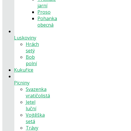
jarní
Proso
Pohanka
obecná
Luskoviny
Hrách
setý
Bob
polní
Kukuřice
Pícniny
Svazenka
vratičolistá
Jetel
luční
Vojtěška
setá
Trávy