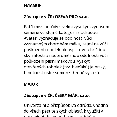
EMANUEL
Zástupce
v ČR
: OSEVA PRO s.r.o.
Patří mezi odrůdy s velmi vysokým výnosem
semene ve stejné kategorii s odrůdou
Avatar. Vyznačuje se odolností vůči
významným chorobám máku, zejména vůči
poškození tobolek pleosporovou hnědou
skvrnitostí a nadprůměrnou odolností vůči
poškození plísní makovou. Výskyt
otevřených tobolek (tzv. hleďáků) je nízký,
hmotnost tisíce semen středně vysoká.
MAJOR
Zástupce
v ČR
: ČESKÝ MÁK, s.r.o.
Univerzální a přizpůsobivá odrůda, vhodná
do všech pěstitelských oblastí, k využití v
potravinářství nebo farmaceutickém