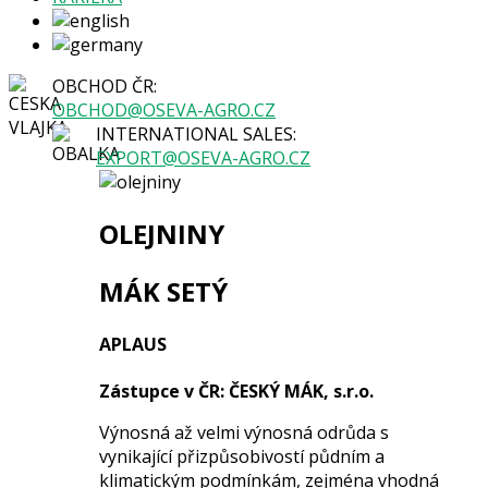
OBCHOD ČR:
OBCHOD@OSEVA-AGRO.CZ
INTERNATIONAL SALES:
EXPORT@OSEVA-AGRO.CZ
OLEJNINY
MÁK SETÝ
APLAUS
Zástupce
v ČR
: ČESKÝ MÁK, s.r.o.
Výnosná až velmi výnosná odrůda s
vynikající přizpůsobivostí půdním a
klimatickým podmínkám, zejména vhodná