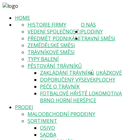
HOME
HISTORIE FIRMY
O NÁS
VEDENÍ SPOLEČNOSTI
PLODINY
PŘEDMĚT PODNIKÁNÍ
TRAVNÍ SMĚSI
ZEMĚDĚLSKÉ SMĚSI
TRÁVNÍKOVÉ SMĚSI
TYPY BALENÍ
PĚSTOVÁNÍ TRÁVNÍKŮ
ZAKLÁDÁNÍ TRÁVNÍKŮ
UKÁZKOVÉ
DOPORUČENÝ VÝSEVEK
PLOCHY
PÉČE O TRÁVNÍK
FOTBALOVÉ HŘIŠTĚ LOKOMOTIVA
BRNO HORNÍ HERŠPICE
PRODEJ
MALOOBCHODNÍ PRODEJNY
SORTIMENT
OSIVO
SADBA