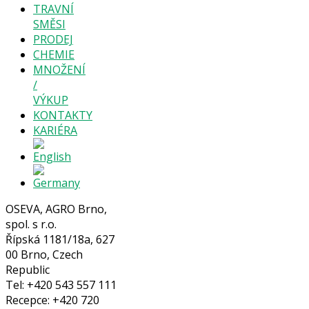
TRAVNÍ
SMĚSI
PRODEJ
CHEMIE
MNOŽENÍ
/
VÝKUP
KONTAKTY
KARIÉRA
OSEVA, AGRO Brno,
spol. s r.o.
Řípská 1181/18a, 627
00 Brno, Czech
Republic
Tel: +420 543 557 111
Recepce: +420 720