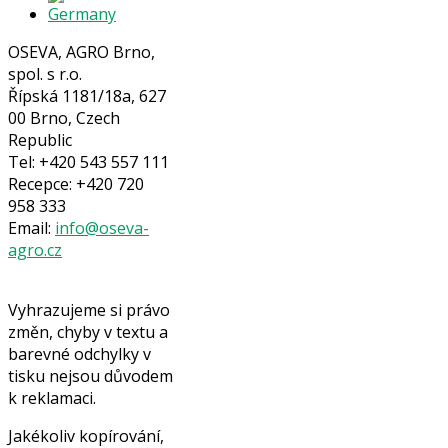
OSEVA, AGRO Brno,
spol. s r.o.
Řípská 1181/18a, 627
00 Brno, Czech
Republic
Tel: +420 543 557 111
Recepce: +420 720
958 333
Email:
info@oseva-
agro.cz
Vyhrazujeme si právo
změn, chyby v textu a
barevné odchylky v
tisku nejsou důvodem
k reklamaci.
Jakékoliv kopírování,