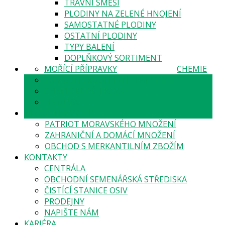
TRAVNÍ SMĚSI
PLODINY NA ZELENÉ HNOJENÍ
SAMOSTATNÉ PLODINY
OSTATNÍ PLODINY
TYPY BALENÍ
DOPLŇKOVÝ SORTIMENT
MOŘÍCÍ PŘÍPRAVKY
CHEMIE
POMOCNÉ ROSTLINNÉ PŘÍPRAVKY
CHEMICKÉ PŘÍPRAVKY
HNOJIVA
MNOŽENÍ / VÝKUP
PATRIOT MORAVSKÉHO MNOŽENÍ
ZAHRANIČNÍ A DOMÁCÍ MNOŽENÍ
OBCHOD S MERKANTILNÍM ZBOŽÍM
KONTAKTY
CENTRÁLA
OBCHODNÍ SEMENÁŘSKÁ STŘEDISKA
ČISTÍCÍ STANICE OSIV
PRODEJNY
NAPIŠTE NÁM
KARIÉRA