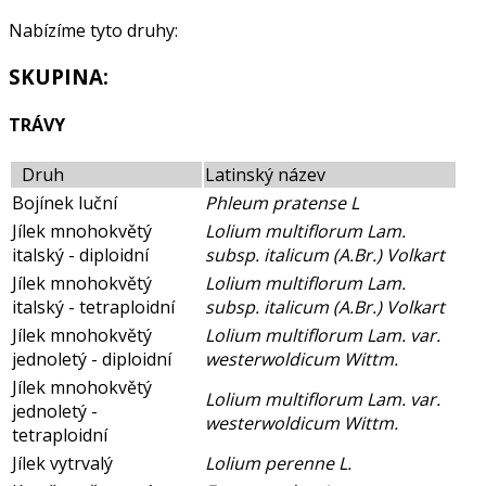
Nabízíme tyto druhy:
SKUPINA:
TRÁVY
Druh
Latinský název
Bojínek luční
Phleum pratense L
Jílek mnohokvětý
Lolium multiflorum Lam.
italský - diploidní
subsp. italicum (A.Br.) Volkart
Jílek mnohokvětý
Lolium multiflorum Lam.
italský - tetraploidní
subsp. italicum (A.Br.) Volkart
Jílek mnohokvětý
Lolium multiflorum Lam. var.
jednoletý - diploidní
westerwoldicum Wittm.
Jílek mnohokvětý
Lolium multiflorum Lam. var.
jednoletý -
westerwoldicum Wittm.
tetraploidní
Jílek vytrvalý
Lolium perenne L.