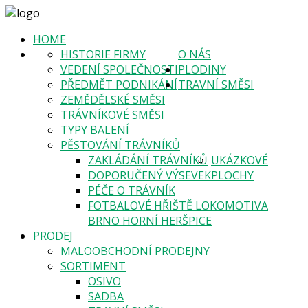
HOME
HISTORIE FIRMY
O NÁS
VEDENÍ SPOLEČNOSTI
PLODINY
PŘEDMĚT PODNIKÁNÍ
TRAVNÍ SMĚSI
ZEMĚDĚLSKÉ SMĚSI
TRÁVNÍKOVÉ SMĚSI
TYPY BALENÍ
PĚSTOVÁNÍ TRÁVNÍKŮ
ZAKLÁDÁNÍ TRÁVNÍKŮ
UKÁZKOVÉ
DOPORUČENÝ VÝSEVEK
PLOCHY
PÉČE O TRÁVNÍK
FOTBALOVÉ HŘIŠTĚ LOKOMOTIVA
BRNO HORNÍ HERŠPICE
PRODEJ
MALOOBCHODNÍ PRODEJNY
SORTIMENT
OSIVO
SADBA