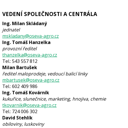
VEDENÍ SPOLEČNOSTI A CENTRÁLA
Ing. Milan Skládaný
jednatel
mskladany@oseva-agro.cz
Ing. Tomáš Hanzelka
provozní ředitel
thanzelka@oseva-agro.cz
Tel.: 543 557 812
Milan Bartušek
ředitel maloprodeje, vedoucí balicí linky
mbartusek@oseva-agro.cz
Tel.: 602 409 986
Ing. Tomáš Kovárník
kukuřice, slunečnice, marketing, hnojiva, chemie
tkovarnik@oseva-agro.cz
Tel.: 724 006 302
David Stehlík
obiloviny, luskoviny