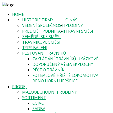
HOME
HISTORIE FIRMY
O NÁS
VEDENÍ SPOLEČNOSTI
PLODINY
PŘEDMĚT PODNIKÁNÍ
TRAVNÍ SMĚSI
ZEMĚDĚLSKÉ SMĚSI
TRÁVNÍKOVÉ SMĚSI
TYPY BALENÍ
PĚSTOVÁNÍ TRÁVNÍKŮ
ZAKLÁDÁNÍ TRÁVNÍKŮ
UKÁZKOVÉ
DOPORUČENÝ VÝSEVEK
PLOCHY
PÉČE O TRÁVNÍK
FOTBALOVÉ HŘIŠTĚ LOKOMOTIVA
BRNO HORNÍ HERŠPICE
PRODEJ
MALOOBCHODNÍ PRODEJNY
SORTIMENT
OSIVO
SADBA