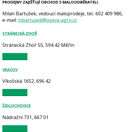
PRODEJNY ZAJIŠŤUJÍ OBCHOD S MALOODBĚRATELI.
Milan Bartušek, vedoucí maloprodeje, tel.: 602 409 986,
e-mail:
mbartusek@oseva-agro.cz
STRÁNECKÁ ZHOŘ
Stránecká Zhoř 55, 594 42 Měřín
VÍCE INFO...
VRACOV
Vlkošská 1652, 696 42
VÍCE INFO...
ŽIDLOCHOVICE
Nádražní 731, 667 01
VÍCE INFO...