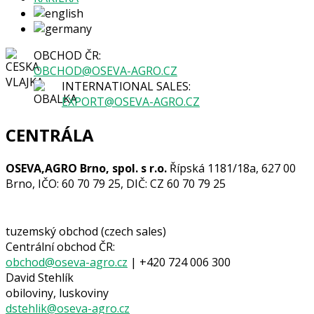
OBCHOD ČR:
OBCHOD@OSEVA-AGRO.CZ
INTERNATIONAL SALES:
EXPORT@OSEVA-AGRO.CZ
CENTRÁLA
OSEVA,AGRO Brno, spol. s r.o.
Řípská 1181/18a, 627 00
Brno, IČO: 60 70 79 25, DIČ: CZ 60 70 79 25
tuzemský obchod (czech sales)
Centrální obchod ČR:
obchod@oseva-agro.cz
| +420 724 006 300
David Stehlík
obiloviny, luskoviny
dstehlik@oseva-agro.cz