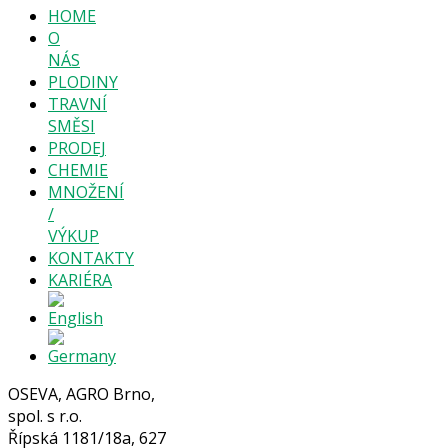
HOME
O
NÁS
PLODINY
TRAVNÍ
SMĚSI
PRODEJ
CHEMIE
MNOŽENÍ
/
VÝKUP
KONTAKTY
KARIÉRA
OSEVA, AGRO Brno,
spol. s r.o.
Řípská 1181/18a, 627