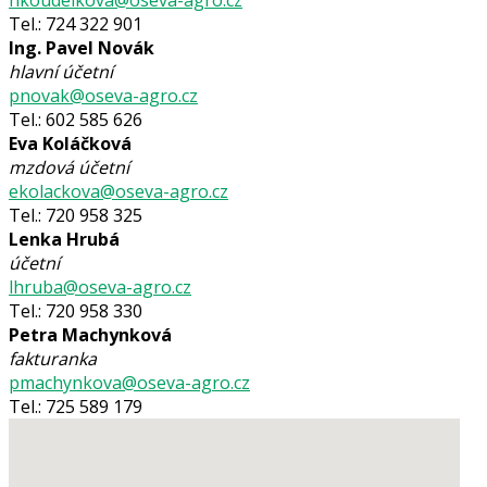
Tel.: 724 322 901
Ing. Pavel Novák
hlavní účetní
pnovak@oseva-agro.cz
Tel.: 602 585 626
Eva Koláčková
mzdová účetní
ekolackova@oseva-agro.cz
Tel.: 720 958 325
Lenka Hrubá
účetní
lhruba@oseva-agro.cz
Tel.: 720 958 330
Petra Machynková
fakturanka
pmachynkova@oseva-agro.cz
Tel.: 725 589 179