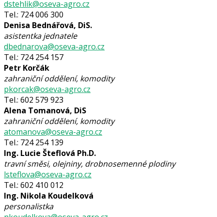
dstehlik@oseva-agro.cz
Tel.: 724 006 300
Denisa Bednářová, DiS.
asistentka jednatele
dbednarova@oseva-agro.cz
Tel.: 724 254 157
Petr Korčák
zahraniční oddělení, komodity
pkorcak@oseva-agro.cz
Tel.: 602 579 923
Alena Tomanová, DiS
zahraniční oddělení, komodity
atomanova@oseva-agro.cz
Tel.: 724 254 139
Ing. Lucie Šteflová Ph.D.
travní směsi, olejniny, drobnosemenné plodiny
lsteflova@oseva-agro.cz
Tel.: 602 410 012
Ing. Nikola Koudelková
personalistka
nkoudelkova@oseva-agro.cz