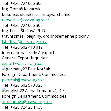
Tel.: +420 724 006 300
Ing. Tomáš Kovárník
kukuřice, slunečnice, hnojiva, chemie
tkovarnik@oseva-agro.cz
Tel.: +420 724 006 302
Ing. Lucie Šteflová Ph.D.
travní směsi, olejniny, drobnosemenné plodiny
lsteflova@oseva-agro.cz
Tel.: +420 602 410 012
international trade & export
General Export Inquiries:
export@oseva-agro.cz
Petr Korčák
Foreign Department, Commodities
pkorcak@oseva-agro.cz
Tel.: +420 602 579 923
Alena Tomanová, DiS
Foreign Department, Commodities
atomanova@oseva-agro.cz
Tel.: +420 724 254 139