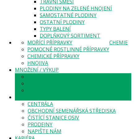
TRAVNÍ SMĚSI
PLODINY NA ZELENÉ HNOJENÍ
SAMOSTATNÉ PLODINY
OSTATNÍ PLODINY
TYPY BALENÍ
DOPLŇKOVÝ SORTIMENT
MOŘÍCÍ PŘÍPRAVKY
CHEMIE
POMOCNÉ ROSTLINNÉ PŘÍPRAVKY
CHEMICKÉ PŘÍPRAVKY
HNOJIVA
MNOŽENÍ / VÝKUP
PATRIOT MORAVSKÉHO MNOŽENÍ
ZAHRANIČNÍ A DOMÁCÍ MNOŽENÍ
OBCHOD S MERKANTILNÍM ZBOŽÍM
KONTAKTY
CENTRÁLA
OBCHODNÍ SEMENÁŘSKÁ STŘEDISKA
ČISTÍCÍ STANICE OSIV
PRODEJNY
NAPIŠTE NÁM
KARIÉRA