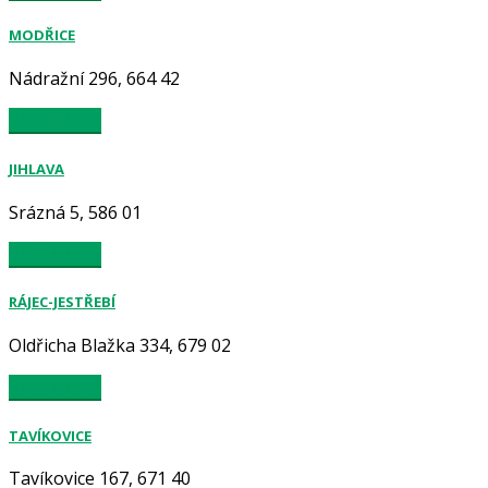
MODŘICE
Nádražní 296, 664 42
VÍCE INFO...
JIHLAVA
Srázná 5, 586 01
VÍCE INFO...
RÁJEC-JESTŘEBÍ
Oldřicha Blažka 334, 679 02
VÍCE INFO...
TAVÍKOVICE
Tavíkovice 167, 671 40