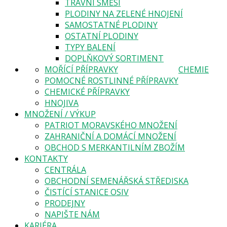
TRAVNÍ SMĚSI
PLODINY NA ZELENÉ HNOJENÍ
SAMOSTATNÉ PLODINY
OSTATNÍ PLODINY
TYPY BALENÍ
DOPLŇKOVÝ SORTIMENT
MOŘÍCÍ PŘÍPRAVKY
CHEMIE
POMOCNÉ ROSTLINNÉ PŘÍPRAVKY
CHEMICKÉ PŘÍPRAVKY
HNOJIVA
MNOŽENÍ / VÝKUP
PATRIOT MORAVSKÉHO MNOŽENÍ
ZAHRANIČNÍ A DOMÁCÍ MNOŽENÍ
OBCHOD S MERKANTILNÍM ZBOŽÍM
KONTAKTY
CENTRÁLA
OBCHODNÍ SEMENÁŘSKÁ STŘEDISKA
ČISTÍCÍ STANICE OSIV
PRODEJNY
NAPIŠTE NÁM
KARIÉRA