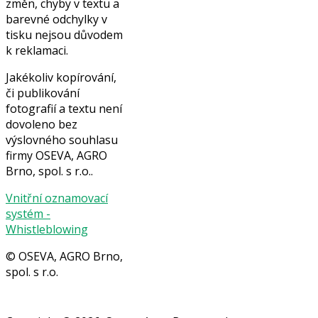
změn, chyby v textu a
barevné odchylky v
tisku nejsou důvodem
k reklamaci.
Jakékoliv kopírování,
či publikování
fotografií a textu není
dovoleno bez
výslovného souhlasu
firmy OSEVA, AGRO
Brno, spol. s r.o..
Vnitřní oznamovací
systém -
Whistleblowing
© OSEVA, AGRO Brno,
spol. s r.o.