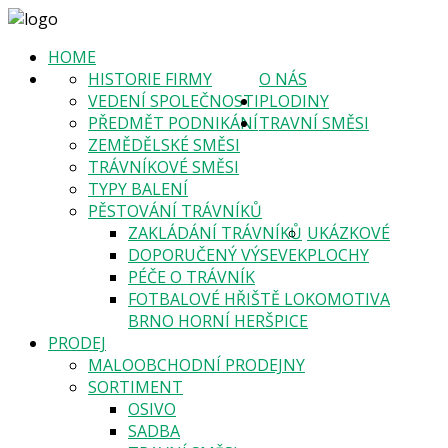
HOME
HISTORIE FIRMY
O NÁS
VEDENÍ SPOLEČNOSTI
PLODINY
PŘEDMĚT PODNIKÁNÍ
TRAVNÍ SMĚSI
ZEMĚDĚLSKÉ SMĚSI
TRÁVNÍKOVÉ SMĚSI
TYPY BALENÍ
PĚSTOVÁNÍ TRÁVNÍKŮ
ZAKLÁDÁNÍ TRÁVNÍKŮ
UKÁZKOVÉ
DOPORUČENÝ VÝSEVEK
PLOCHY
PÉČE O TRÁVNÍK
FOTBALOVÉ HŘIŠTĚ LOKOMOTIVA
BRNO HORNÍ HERŠPICE
PRODEJ
MALOOBCHODNÍ PRODEJNY
SORTIMENT
OSIVO
SADBA