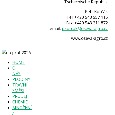
Tschechische Republik
Petr Korčák
Tel: +420 543 557 115
Fax: +420 543 211 872
email:
pkorcak@oseva-agro.cz
www.oseva-agro.cz
HOME
O
NÁS
PLODINY
TRAVNÍ
SMĚSI
PRODEJ
CHEMIE
MNOŽENÍ
/