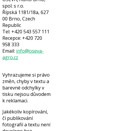
spol. s r.o.
Řípská 1181/18a, 627
00 Brno, Czech
Republic
Tel: +420 543 557 111
Recepce: +420 720
958 333
Email:
info@oseva-
agro.cz
Vyhrazujeme si právo
změn, chyby v textu a
barevné odchylky v
tisku nejsou důvodem
k reklamaci.
Jakékoliv kopírování,
či publikování
fotografií a textu není
dovoleno bez