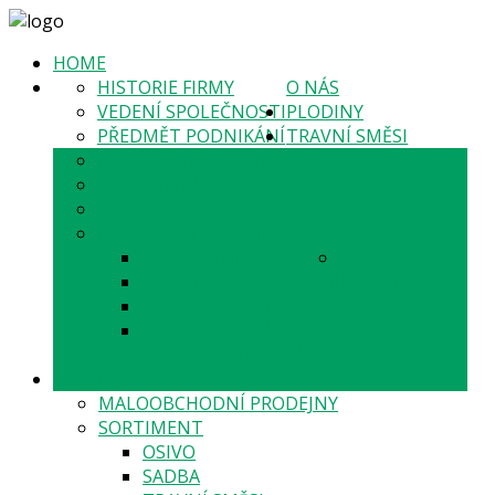
HOME
HISTORIE FIRMY
O NÁS
VEDENÍ SPOLEČNOSTI
PLODINY
PŘEDMĚT PODNIKÁNÍ
TRAVNÍ SMĚSI
ZEMĚDĚLSKÉ SMĚSI
TRÁVNÍKOVÉ SMĚSI
TYPY BALENÍ
PĚSTOVÁNÍ TRÁVNÍKŮ
ZAKLÁDÁNÍ TRÁVNÍKŮ
UKÁZKOVÉ
DOPORUČENÝ VÝSEVEK
PLOCHY
PÉČE O TRÁVNÍK
FOTBALOVÉ HŘIŠTĚ LOKOMOTIVA
BRNO HORNÍ HERŠPICE
PRODEJ
MALOOBCHODNÍ PRODEJNY
SORTIMENT
OSIVO
SADBA