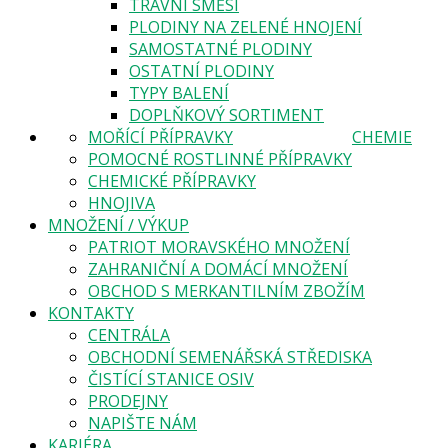
TRAVNÍ SMĚSI
PLODINY NA ZELENÉ HNOJENÍ
SAMOSTATNÉ PLODINY
OSTATNÍ PLODINY
TYPY BALENÍ
DOPLŇKOVÝ SORTIMENT
MOŘÍCÍ PŘÍPRAVKY
CHEMIE
POMOCNÉ ROSTLINNÉ PŘÍPRAVKY
CHEMICKÉ PŘÍPRAVKY
HNOJIVA
MNOŽENÍ / VÝKUP
PATRIOT MORAVSKÉHO MNOŽENÍ
ZAHRANIČNÍ A DOMÁCÍ MNOŽENÍ
OBCHOD S MERKANTILNÍM ZBOŽÍM
KONTAKTY
CENTRÁLA
OBCHODNÍ SEMENÁŘSKÁ STŘEDISKA
ČISTÍCÍ STANICE OSIV
PRODEJNY
NAPIŠTE NÁM
KARIÉRA