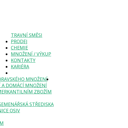
TRAVNÍ SMĚSI
PRODEJ
CHEMIE
MNOŽENÍ / VÝKUP
KONTAKTY
KARIÉRA
ORAVSKÉHO MNOŽENÍ
Í A DOMÁCÍ MNOŽENÍ
MERKANTILNÍM ZBOŽÍM
SEMENÁŘSKÁ STŘEDISKA
NICE OSIV
ÁM