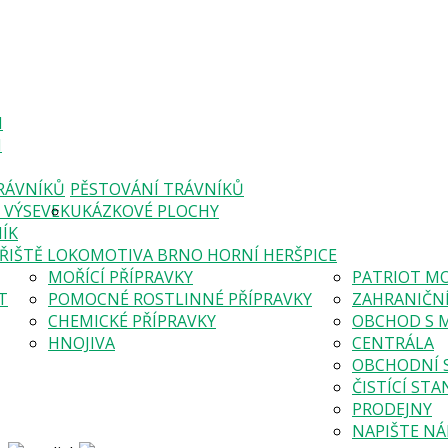
I
I
RÁVNÍKŮ
PĚSTOVÁNÍ TRÁVNÍKŮ
VÝSEVEK
UKÁZKOVÉ PLOCHY
ÍK
ŘIŠTĚ LOKOMOTIVA BRNO HORNÍ HERŠPICE
MOŘÍCÍ PŘÍPRAVKY
PATRIOT M
T
POMOCNÉ ROSTLINNÉ PŘÍPRAVKY
ZAHRANIČN
CHEMICKÉ PŘÍPRAVKY
OBCHOD S 
HNOJIVA
CENTRÁLA
OBCHODNÍ 
ČISTÍCÍ STA
PRODEJNY
NAPIŠTE N