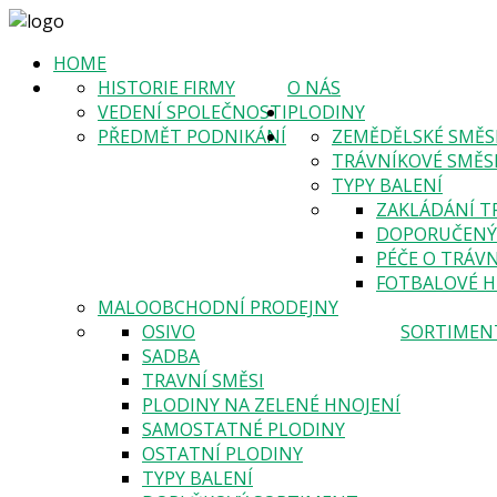
HOME
HISTORIE FIRMY
O NÁS
VEDENÍ SPOLEČNOSTI
PLODINY
PŘEDMĚT PODNIKÁNÍ
ZEMĚDĚLSKÉ SMĚS
TRÁVNÍKOVÉ SMĚS
TYPY BALENÍ
ZAKLÁDÁNÍ T
DOPORUČENÝ 
PÉČE O TRÁVN
FOTBALOVÉ H
MALOOBCHODNÍ PRODEJNY
OSIVO
SORTIMEN
SADBA
TRAVNÍ SMĚSI
PLODINY NA ZELENÉ HNOJENÍ
SAMOSTATNÉ PLODINY
OSTATNÍ PLODINY
TYPY BALENÍ