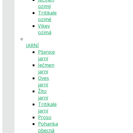
ozimý
Tritikale
ozimé
Vikev
ozimá
JARNÍ
Pšenice
jarní
Ječmen
jarní
Oves
jarní
Žito
jarní
Tritikale
jarní
Proso
Pohanka
obecná