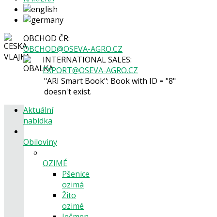
OBCHOD ČR:
OBCHOD@OSEVA-AGRO.CZ
INTERNATIONAL SALES:
EXPORT@OSEVA-AGRO.CZ
"ARI Smart Book": Book with ID = "8"
doesn't exist.
Aktuální
nabídka
Obiloviny
OZIMÉ
Pšenice
ozimá
Žito
ozimé
Ječmen