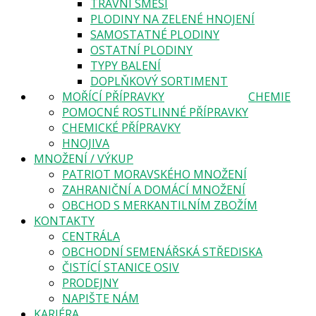
TRAVNÍ SMĚSI
PLODINY NA ZELENÉ HNOJENÍ
SAMOSTATNÉ PLODINY
OSTATNÍ PLODINY
TYPY BALENÍ
DOPLŇKOVÝ SORTIMENT
MOŘÍCÍ PŘÍPRAVKY
CHEMIE
POMOCNÉ ROSTLINNÉ PŘÍPRAVKY
CHEMICKÉ PŘÍPRAVKY
HNOJIVA
MNOŽENÍ / VÝKUP
PATRIOT MORAVSKÉHO MNOŽENÍ
ZAHRANIČNÍ A DOMÁCÍ MNOŽENÍ
OBCHOD S MERKANTILNÍM ZBOŽÍM
KONTAKTY
CENTRÁLA
OBCHODNÍ SEMENÁŘSKÁ STŘEDISKA
ČISTÍCÍ STANICE OSIV
PRODEJNY
NAPIŠTE NÁM
KARIÉRA