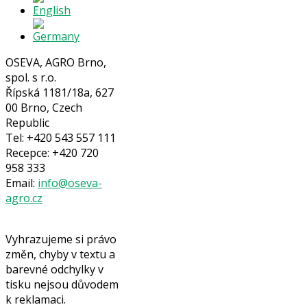
OSEVA, AGRO Brno,
spol. s r.o.
Řípská 1181/18a, 627
00 Brno, Czech
Republic
Tel: +420 543 557 111
Recepce: +420 720
958 333
Email:
info@oseva-
agro.cz
Vyhrazujeme si právo
změn, chyby v textu a
barevné odchylky v
tisku nejsou důvodem
k reklamaci.