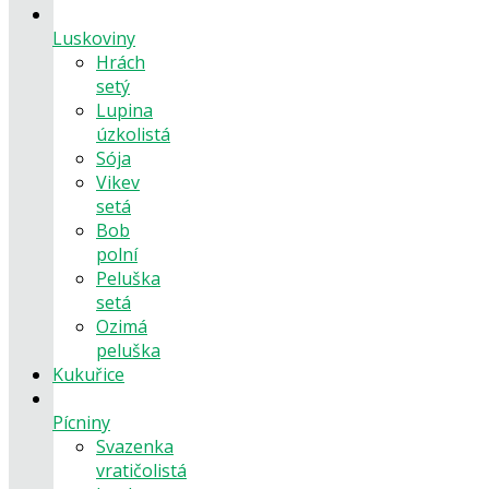
Luskoviny
Hrách
setý
Lupina
úzkolistá
Sója
Vikev
setá
Bob
polní
Peluška
setá
Ozimá
peluška
Kukuřice
Pícniny
Svazenka
vratičolistá