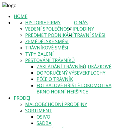
HOME
HISTORIE FIRMY
O NÁS
VEDENÍ SPOLEČNOSTI
PLODINY
PŘEDMĚT PODNIKÁNÍ
TRAVNÍ SMĚSI
ZEMĚDĚLSKÉ SMĚSI
TRÁVNÍKOVÉ SMĚSI
TYPY BALENÍ
PĚSTOVÁNÍ TRÁVNÍKŮ
ZAKLÁDÁNÍ TRÁVNÍKŮ
UKÁZKOVÉ
DOPORUČENÝ VÝSEVEK
PLOCHY
PÉČE O TRÁVNÍK
FOTBALOVÉ HŘIŠTĚ LOKOMOTIVA
BRNO HORNÍ HERŠPICE
PRODEJ
MALOOBCHODNÍ PRODEJNY
SORTIMENT
OSIVO
SADBA