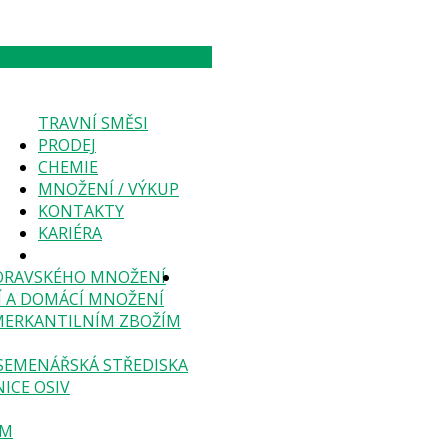
TRAVNÍ SMĚSI
PRODEJ
CHEMIE
MNOŽENÍ / VÝKUP
KONTAKTY
KARIÉRA
ORAVSKÉHO MNOŽENÍ
Í A DOMÁCÍ MNOŽENÍ
MERKANTILNÍM ZBOŽÍM
SEMENÁŘSKÁ STŘEDISKA
NICE OSIV
ÁM