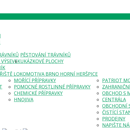
I
I
RÁVNÍKŮ
PĚSTOVÁNÍ TRÁVNÍKŮ
VÝSEVEK
UKÁZKOVÉ PLOCHY
ÍK
ŘIŠTĚ LOKOMOTIVA BRNO HORNÍ HERŠPICE
MOŘÍCÍ PŘÍPRAVKY
PATRIOT M
T
POMOCNÉ ROSTLINNÉ PŘÍPRAVKY
ZAHRANIČN
CHEMICKÉ PŘÍPRAVKY
OBCHOD S 
HNOJIVA
CENTRÁLA
OBCHODNÍ 
ČISTÍCÍ STA
PRODEJNY
NAPIŠTE N