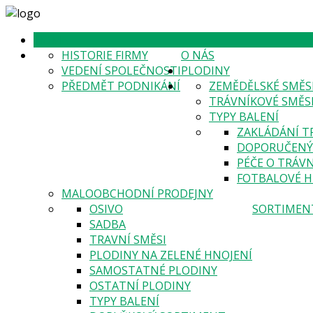
HOME
HISTORIE FIRMY
O NÁS
VEDENÍ SPOLEČNOSTI
PLODINY
PŘEDMĚT PODNIKÁNÍ
ZEMĚDĚLSKÉ SMĚS
TRÁVNÍKOVÉ SMĚS
TYPY BALENÍ
ZAKLÁDÁNÍ T
DOPORUČENÝ 
PÉČE O TRÁVN
FOTBALOVÉ H
MALOOBCHODNÍ PRODEJNY
OSIVO
SORTIMEN
SADBA
TRAVNÍ SMĚSI
PLODINY NA ZELENÉ HNOJENÍ
SAMOSTATNÉ PLODINY
OSTATNÍ PLODINY
TYPY BALENÍ